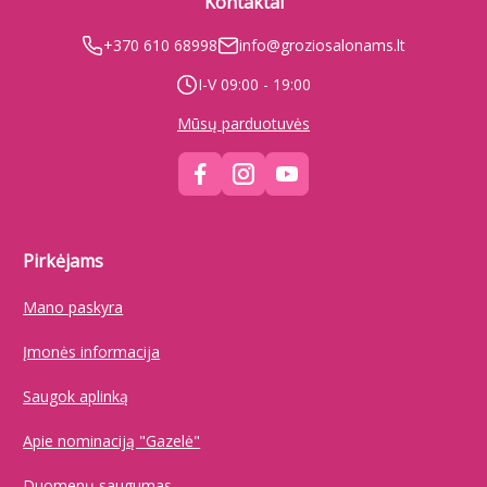
Kontaktai
+370 610 68998
info@groziosalonams.lt
I-V 09:00 - 19:00
Mūsų parduotuvės
Pirkėjams
Mano paskyra
Įmonės informacija
Saugok aplinką
Apie nominaciją "Gazelė"
Duomenų saugumas