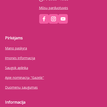
Mūsų parduotuvės
Pirkėjams
Mano paskyra
Įmonės informacija
Saugok aplinką
Apie nominaciją "Gazelė"
Duomenų saugumas
Informacija