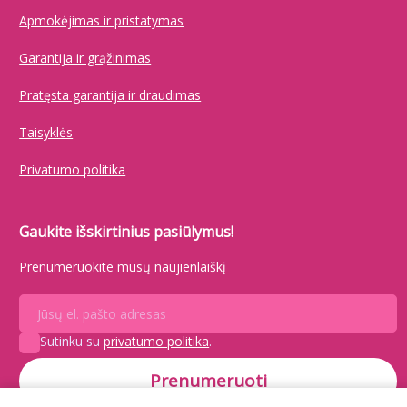
Apmokėjimas ir pristatymas
Garantija ir grąžinimas
Pratęsta garantija ir draudimas
Taisyklės
Privatumo politika
Gaukite išskirtinius pasiūlymus!
Prenumeruokite mūsų naujienlaiškį
Sutinku su
privatumo politika
.