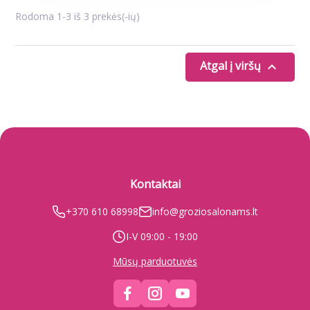
Rodoma 1-3 iš 3 prekės(-ių)
Atgal į viršų

Kontaktai
+370 610 68998
info@groziosalonams.lt
I-V 09:00 - 19:00
Mūsų parduotuvės