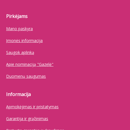
Pirkėjams
Mano paskyra
Įmonės informacija
Saugok aplinką
Apie nominaciją "Gazelė"
Duomenų saugumas
Informacija
Apmokėjimas ir pristatymas
Garantija ir grąžinimas