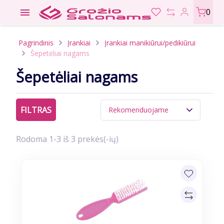

0
Pagrindinis
Įrankiai
Įrankiai manikiūrui/pedikiūrui
Šepetėliai nagams
Šepetėliai nagams
FILTRAS
Rekomenduojame
Rodoma 1-3 iš 3 prekės(-ių)