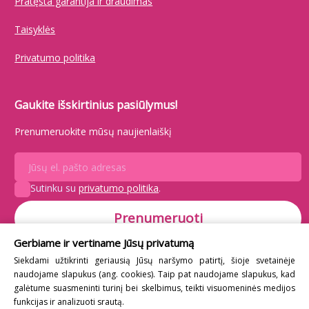
Pratęsta garantija ir draudimas
Taisyklės
Privatumo politika
Gaukite išskirtinius pasiūlymus!
Prenumeruokite mūsų naujienlaiškį
Sutinku su
privatumo politika
.
Gerbiame ir vertiname Jūsų privatumą
Noriu gauti naujienlaiškį
Siekdami užtikrinti geriausią Jūsų naršymo patirtį, šioje svetainėje
naudojame slapukus (ang. cookies). Taip pat naudojame slapukus, kad
galėtume suasmeninti turinį bei skelbimus, teikti visuomeninės medijos
funkcijas ir analizuoti srautą.
© 2026 GrozioSalonams.lt. Visos teisės saugomos.