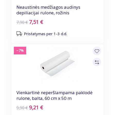
Neaustinės medžiagos audinys
depiliacijai rulone, rožinis
7,51 €
7,90 €
Pristatymas per 1-3 d.d.
−7%
Vienkartinė neperšlampama paklodė
rulone, balta, 60 cm x 50 m
9,21 €
9,90 €