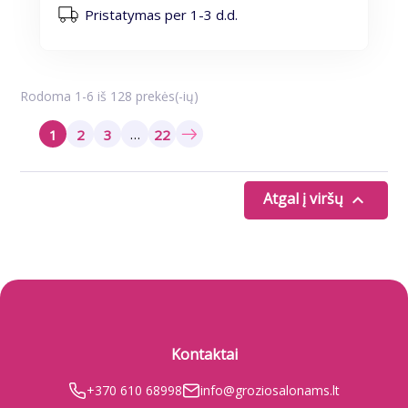
Pristatymas per 1-3 d.d.
Rodoma 1-6 iš 128 prekės(-ių)
…
1
2
3
22
Atgal į viršų

Kontaktai
+370 610 68998
info@groziosalonams.lt