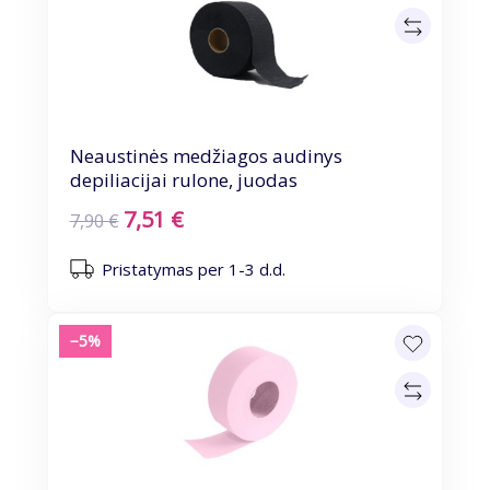
Neaustinės medžiagos audinys
depiliacijai rulone, juodas
7,51 €
7,90 €
Pristatymas per 1-3 d.d.
−5%