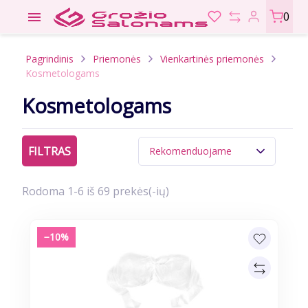

0
Pagrindinis
Priemonės
Vienkartinės priemonės
Kosmetologams
Kosmetologams
FILTRAS
Rekomenduojame
Rodoma 1-6 iš 69 prekės(-ių)
−10%