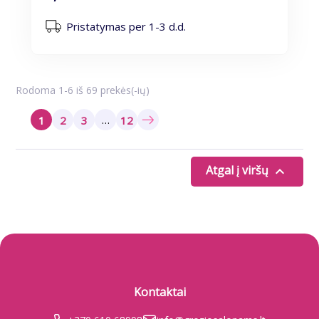
Pristatymas per 1-3 d.d.
Rodoma 1-6 iš 69 prekės(-ių)
…
1
2
3
12
Atgal į viršų

Kontaktai