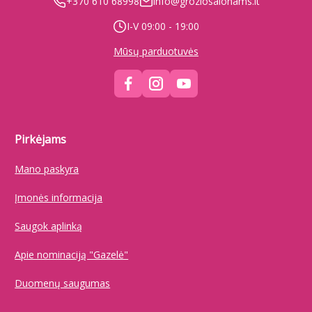
+370 610 68998
info@groziosalonams.lt
I-V 09:00 - 19:00
Mūsų parduotuvės
Pirkėjams
Mano paskyra
Įmonės informacija
Saugok aplinką
Apie nominaciją "Gazelė"
Duomenų saugumas