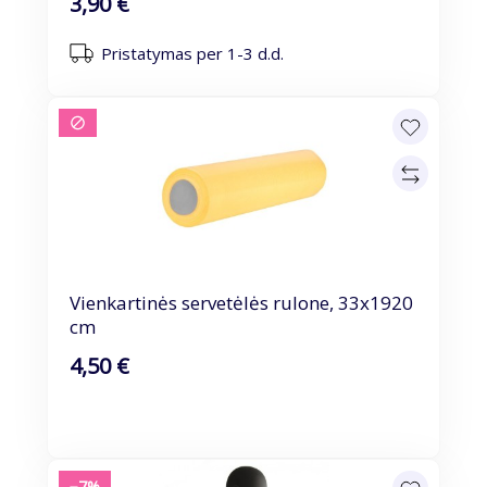
3,90 €
Pristatymas per 1-3 d.d.
Vienkartinės servetėlės rulone, 33x1920
cm
4,50 €
−7%