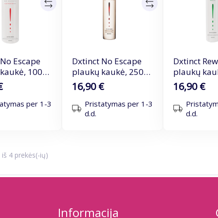
 No Escape
Dxtinct No Escape
Dxtinct Rew
 kaukė, 1000
plaukų kaukė, 250
plaukų kau
ml
ml
€
16,90 €
16,90 €
tatymas per 1-3
Pristatymas per 1-3
Pristaty
d.d.
d.d.
š 4 prekės(-ių)
Informacija