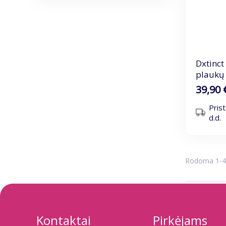
Dxtinct
plaukų
ml
39,90 
Pris
d.d.
Rodoma 1-4 i
Kontaktai
Pirkėjams