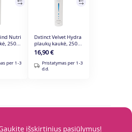
ind Nutri
Dxtinct Velvet Hydra
kė, 250
plaukų kaukė, 250
ml
16,90 €
mas per 1-3
Pristatymas per 1-3
d.d.
Gaukite išskirtinius pasiūlymus!