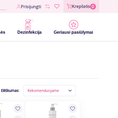
Krepšelis
Prisijungti
0
nės
Dezinfekcija
Geriausi pasiūlymai
Eiliškumas:
Rekomenduojame