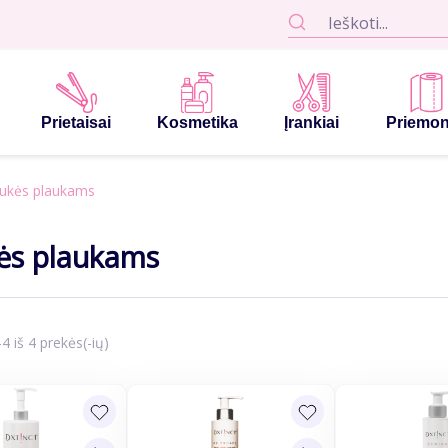
Prietaisai
Kosmetika
Įrankiai
Priemo
ukės plaukams
ės plaukams
 iš 4 prekės(-ių)